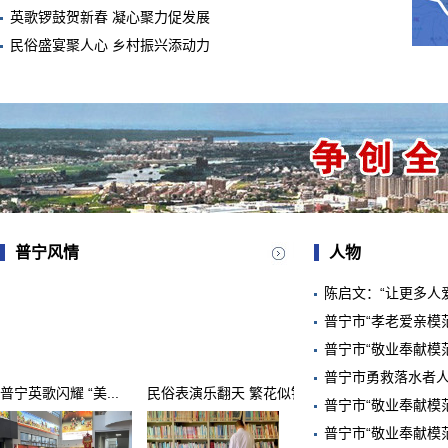
英歌锣鼓贺新春 凝心聚力促发展
民俗盛宴聚人心 乡村振兴添动力
普宁风情
人物
陈启文：“让更多人
普宁英歌闪耀 “美...
民俗表演乐翻天 繁花似锦引客...