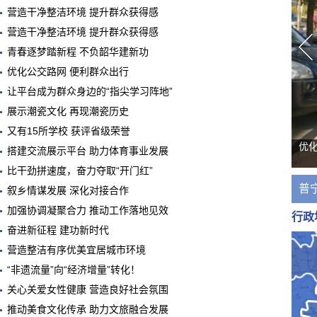
营造干净整洁环境 提升群众获得感
营造干净整洁环境 提升群众获得感
青春逐梦踏新程 不负韶华建新功
优化公交路网 便利群众出行
让平台成为群众身边的“指尖学习阵地”
展示潮瓷文化 再现潮瓷历史
又有15所学校 获评省级荣誉
优
搭建交流展示平台 助力体育事业发展
比干劲拼速度，奋力夺取“开门红”
普
叙乡情谋发展 深化对接合作
加强协调凝聚合力 推动工作落地见效
行政
奋进新征程 建功新时代
营造整洁有序优美宜居城市环境
“非遗流量”向“经济增量”转化！
关心关爱女性健康 营造良好社会氛围
推动美食文化传承 助力文旅融合发展