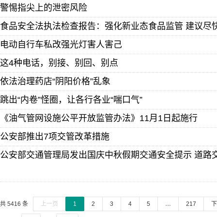
警惕指尖上的泄密风险
食品安全法执法检查报告：强化新业态食品监管 建议尽
电动自行车私改强光灯害人害己
这4种电话，别接、别回、别点
依法治理药店“阴阳价格”乱象
跳出“内卷”怪圈，让各行各业“喘口气”
《油气管网设施公平开放监管办法》11月1日起施行
公安部推出7项交管改革措施
公安部交通管理局发出国庆中秋假期交通安全提示 道路
共 5416 条
上一页
1
2
3
4
5
…
217
下