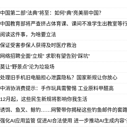
中国第二部“法典”将至：如何“典”亮美丽中国？
中国教育部将严查挤占体育课、课间不准学生出教室等
阅读这件事，为啥要立法
保证受害参保人获得及时医疗救治
网络招聘全面“立规” 求职有望告别“踩坑”
莫让“野景点”沦为垃圾场
处理旧手机旧电脑担心泄露隐私？国家新规让你放心
中消协消费提示：手作玩具需警惕 工业原料甲醛高
12月起，这些民生新规将影响你我生活
诱饵、鱼叉、鲸钓……网警带你揭秘这些钓鱼邮件的套
强化AI应用监管 促进AI合法使用 进一步推动AI生成内容