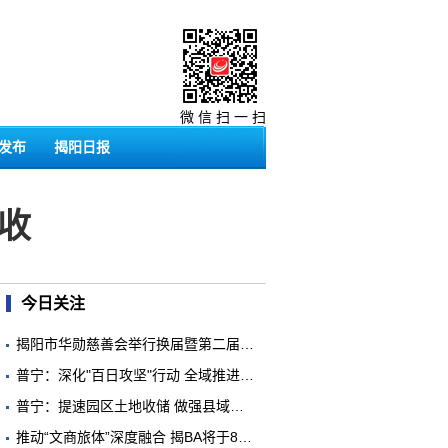
微 信 扫 一 扫
发布
揭阳日报
收