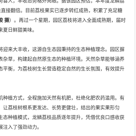
喜人，丰收态势格外亮眼。据该园区预估，本年度龙鳞荔
量直接翻倍。目前荔枝果实已逐步转红成熟，积累了充足糖
俊 摄
）。再过一个星期，园区荔枝将进入全面成熟期，届时
来夏日鲜甜美味。
迎来大丰收，这源自生态园秉持的生态种植理念。园区摒
表杂草，构建起自然原生态的种植环境。天然杂草能够涵养
态平衡，为荔枝树生长营造稳定自然的生长氛围，有效提升
种植方式，全程施加天然有机肥，杜绝化肥农药滥用。有
，让荔枝树根系更发达、长势更健壮，结出的果实果形匀
生态种植模式，龙鳞荔枝品质逐年提升，凭借优良口感收获
展注入了强劲动力。