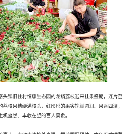
头镇旧住村恒康生态园的龙鳞荔枝迎来挂果盛期，连片荔
的荔枝果穗缀满枝头，红彤彤的果实饱满圆润、果香四溢，
生机盎然、丰收在望的喜人景象。