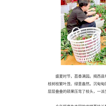
盛夏时节，荔香满园。揭西县塔
枝树枝繁叶茂、绿意盎然。沉甸甸
层层叠叠的硕果压弯了枝头，一派