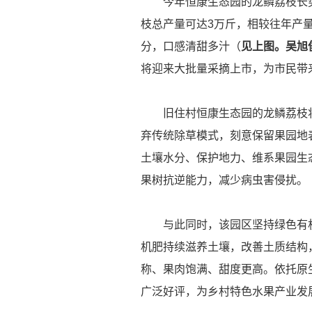
今年恒康生态园的龙鳞荔枝长势
枝总产量可达3万斤，相较往年产
分，口感清甜多汁（
见上图。吴旭
将迎来大批量采摘上市，为市民带
旧住村恒康生态园的龙鳞荔枝将
弃传统除草模式，刻意保留果园地
土壤水分、保护地力、维系果园生
果树抗逆能力，减少病虫害侵扰。
与此同时，该园区坚持绿色有机
机肥持续滋养土壤，改善土质结构
称、果肉饱满、甜度更高。依托原
广泛好评，为乡村特色水果产业发