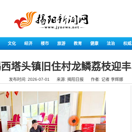
文化
经济
楼市
旅游
教育
健康
法治
权威
揭西塔头镇旧住村龙鳞荔枝迎丰
发布时间: 2026-07-01
来源: 揭阳日报
作者: 记者 李辉娜