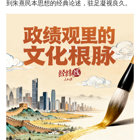
到朱熹民本思想的经典论述，驻足凝视良久。