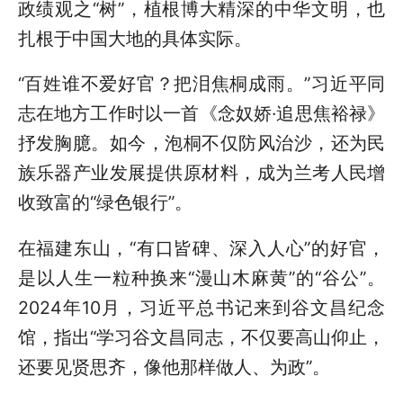
政绩观之“树”，植根博大精深的中华文明，也
扎根于中国大地的具体实际。
“百姓谁不爱好官？把泪焦桐成雨。”习近平同
志
在
地方工作时以一首《念奴娇·追思焦裕禄》
抒发胸臆。如今，泡桐不仅防风治沙，还为民
族乐器产业发展提供原材料，成为兰考人民增
收致富的“绿色银行”。
在福建东山，“有口皆碑、深入人心”的好官，
是以人生一粒种换来“漫山木麻黄”的“谷公”。
2024年10月，习近平总书记来到谷文昌纪念
馆，指出“学习谷文昌同志，不仅要高山仰止，
还要见贤思齐，像他那样做人、为政”。