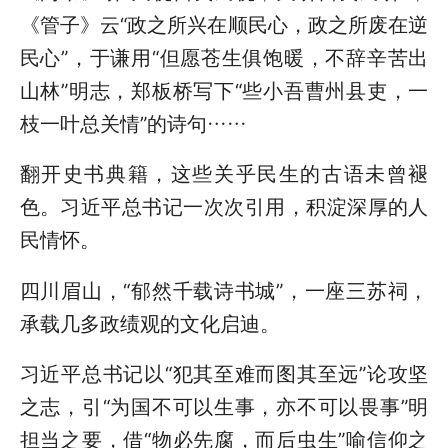
《管子》云“政之所兴在顺民心，政之所废在逆
民心”，于谦用“但愿苍生俱饱暖，不辞辛苦出
山林”明志，郑板桥写下“些小吾曹州县吏，一
枝一叶总关情”的诗句……
翻开史书典籍，这些关乎民生的古语未曾褪
色。习近平总书记一次次引用，积淀深厚的人
民情怀。
四川眉山，“郁然千载诗书城”，一座三苏祠，
承载几多政绩观的文化启迪。
习近平总书记以“犯其至难而图其至远”论攻坚
之志，引“为国不可以生事，亦不可以畏事”明
担当之要，借“物必先腐，而后虫生”喻信仰之