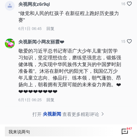
央视网友z6r9ql
16
“做党和人民的红孩子 在新征程上跑好历史接力
赛”
6月1日 06:45
回复
央视新闻小网友丽霞❤️
15
敬爱的习近平总书记寄语广大少年儿童“刻苦学
习知识，坚定理想信念，磨练坚强意志，锻炼强
健体魄，为实现中华民族伟大复兴的中国梦时刻
准备着”。沐浴在新时代的阳光下，我国亿万少
年儿童立志向、修品行、练本领，朝气蓬勃、昂
扬向上，朝着拥有无限可能的未来奋力奔跑。❤️
❤️❤️❤️❤️❤️❤️❤️❤️
6月1日 06:25
回复
央视新闻
打开
查看更多精彩评论
847
我来说两句