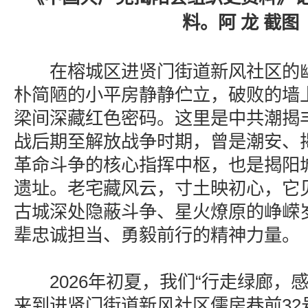
料。阿 龙 截图
在榕城区进贤门街道新风社区的幽
朴简陋的小平房静静伫立，破败的墙
梁间深藏红色密码。这里是中共潮揭
战后期至解放战争时期，曾是潮安、
革命斗争的核心指挥中枢，也是揭阳
遗址。老宅藏风云，寸土映初心，它
古城深处隐蔽斗争、星火燎原的峥嵘
辈忠诚担当、勇毅前行的精神力量。
2026年初夏，我们“行走绿廊，感
来到进贤门街道新风社区儒房巷前32