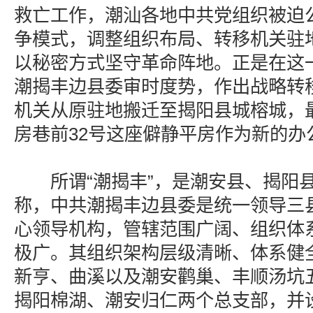
救亡工作，潮汕各地中共党组织被迫
争模式，调整组织布局、转移机关驻
以秘密方式坚守革命阵地。正是在这
潮揭丰边县委审时度势，作出战略转
机关从原驻地搬迁至揭阳县城榕城，
房巷前32号这座僻静平房作为新的办
所谓“潮揭丰”，是潮安县、揭阳县
称，中共潮揭丰边县委是统一领导三
心领导机构，管辖范围广阔、组织体
极广。其组织架构层级清晰、体系健
新亨、曲溪以及潮安鹳巢、丰顺汤坑
揭阳棉湖、潮安归仁两个总支部，并