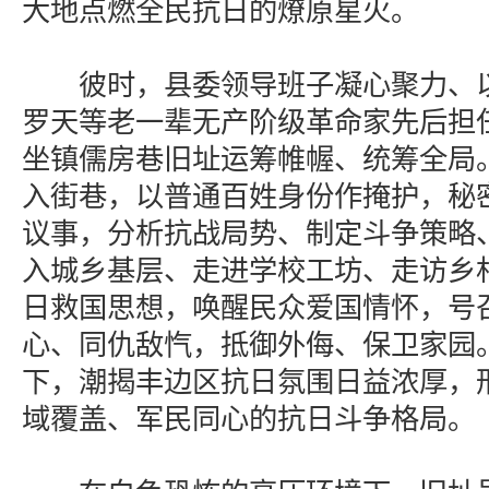
大地点燃全民抗日的燎原星火。
彼时，县委领导班子凝心聚力、以
罗天等老一辈无产阶级革命家先后担
坐镇儒房巷旧址运筹帷幄、统筹全局
入街巷，以普通百姓身份作掩护，秘
议事，分析抗战局势、制定斗争策略
入城乡基层、走进学校工坊、走访乡
日救国思想，唤醒民众爱国情怀，号
心、同仇敌忾，抵御外侮、保卫家园
下，潮揭丰边区抗日氛围日益浓厚，
域覆盖、军民同心的抗日斗争格局。