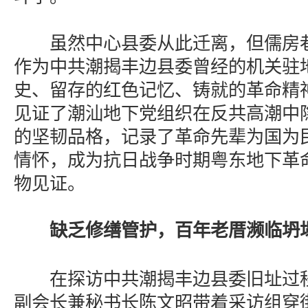
虽然中心县委从此迁离，但儒房巷
作为中共潮揭丰边县委曾经的机关驻
史、留存的红色记忆、铸就的革命精
见证了潮汕地下党组织在反共高潮中
的坚韧品格，记录了革命先辈为国为
情怀，成为抗日战争时期粤东地下革
物见证。
缺乏修缮管护，百年老厝濒临坍
在探访中共潮揭丰边县委旧址过程
副会长兼秘书长陈文昭带着采访组穿