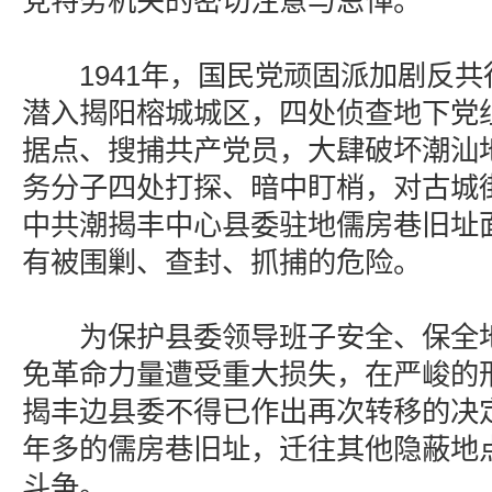
党特务机关的密切注意与忌惮。
1941年，国民党顽固派加剧反共
潜入揭阳榕城城区，四处侦查地下党
据点、搜捕共产党员，大肆破坏潮汕
务分子四处打探、暗中盯梢，对古城
中共潮揭丰中心县委驻地儒房巷旧址
有被围剿、查封、抓捕的危险。
为保护县委领导班子安全、保全地
免革命力量遭受重大损失，在严峻的
揭丰边县委不得已作出再次转移的决
年多的儒房巷旧址，迁往其他隐蔽地
斗争。