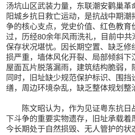
汤坑山区武装力量，东联潮安鹳巢革
阳城乡抗日救亡运动，是抗战中期潮
争的核心支点，党史价值、红色教育
过，历经80余年风雨洗礼，目前中共
保存状况堪忧。因长期空置、缺乏修
损严重，墙体风化开裂、局部倾斜下
屋面瓦片脱落漏雨，建筑结构脆弱，
同时，旧址缺少规范保护标识、围挡
缮，周边环境杂乱，缺乏整体规划整
陈文昭认为，作为见证粤东抗日战
下斗争的重要实物遗存，旧址承载着
今长期处于自然损毁、无人管护的状