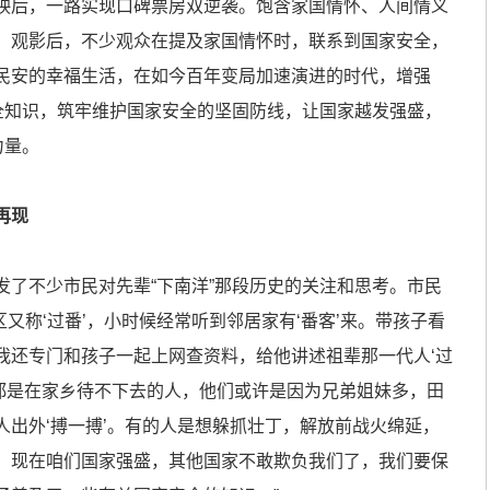
后，一路实现口碑票房双逆袭。饱含家国情怀、人间情义
。观影后，不少观众在提及家国情怀时，联系到国家安全，
民安的幸福生活，在如今百年变局加速演进的时代，增强
安全知识，筑牢维护国家安全的坚固防线，让国家越发强盛，
力量。
再现
不少市民对先辈“下南洋”那段历史的关注和思考。市民
区又称‘过番’，小时候经常听到邻居家有‘番客’来。带孩子看
我还专门和孩子一起上网查资料，给他讲述祖辈那一代人‘过
人都是在家乡待不下去的人，他们或许是因为兄弟姐妹多，田
人出外‘搏一搏’。有的人是想躲抓壮丁，解放前战火绵延，
，现在咱们国家强盛，其他国家不敢欺负我们了，我们要保