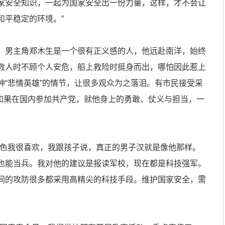
家安全知识，一起为国家安全出一份力量，这样，才不会让
和平稳定的环境。”
男主角郑木生是一个很有正义感的人，他远赴南洋，始终
救人时不顾个人安危，船上救险时挺身而出，哪怕因此惹上
种“悲情英雄”的情节，让很多观众为之落泪。有市民接受采
，如果在国内参加共产党，就他身上的勇敢、仗义与担当，一
色我很喜欢，我跟孩子说，真正的男子汉就是像他那样。
也能当兵。我对他的建议是报读军校，现在都是科技强军。
间的攻防很多都采用高精尖的科技手段。维护国家安全，需