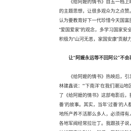
《给阿嬷的情书》自五一档上映
的主题思想，让很多观众为之点赞
认为要教育好下一代珍惜今天国富
“爱国爱家”的观念，多学习国家
积极为“山河无恙，家国安康”贡献
让“阿嬷永远等不回阿公”不会
《给阿嬷的情书》热映后，引发了
林建鑫说：“‘下南洋’在我们潮汕地
了《给阿嬷的情书》这部电影后，
番’的故事。其实，当年‘过番’的
地所产养不活那么多人，必须得有
各地军阀经常拉壮丁。我跟孩子说