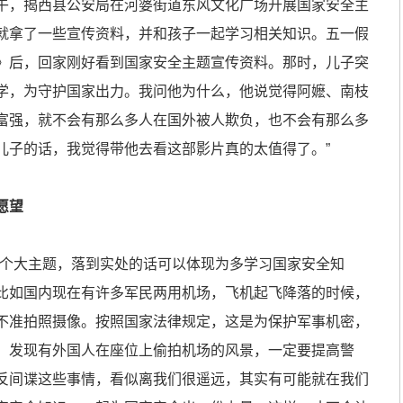
午，揭西县公安局在河婆街道东风文化广场开展国家安全主
就拿了一些宣传资料，并和孩子一起学习相关知识。五一假
》后，回家刚好看到国家安全主题宣传资料。那时，儿子突
学，为守护国家出力。我问他为什么，他说觉得阿嬷、南枝
富强，就不会有那么多人在国外被人欺负，也不会有那么多
儿子的话，我觉得带他去看这部影片真的太值得了。”
愿望
个大主题，落到实处的话可以体现为多学习国家安全知
比如国内现在有许多军民两用机场，飞机起飞降落的时候，
不准拍照摄像。按照国家法律规定，这是为保护军事机密，
，发现有外国人在座位上偷拍机场的风景，一定要提高警
反间谍这些事情，看似离我们很遥远，其实有可能就在我们