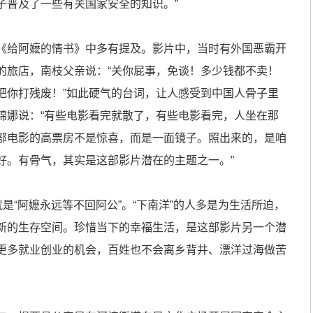
子普及了一些有关国家安全的知识。”
给阿嬷的情书》中多有提及。影片中，当时有外国恶霸开
的旅店，南枝父亲说：“关你屁事，免谈！多少钱都不卖！
把你打残废！”如此硬气的台词，让人感受到中国人骨子里
锦娜说：“有些电影看完就散了，有些电影看完，人坐在那
部电影的高票房不是惊喜，而是一面镜子。照出来的，是咱
好。有骨气，其实是这部影片潜在的主题之一。”
“阿嬷永远等不回阿公”。“下南洋”的人多是为生活所迫，
新的生存空间。珍惜当下的幸福生活，是这部影片另一个潜
更多就业创业的机会，百姓也不会离乡背井、漂洋过海做苦