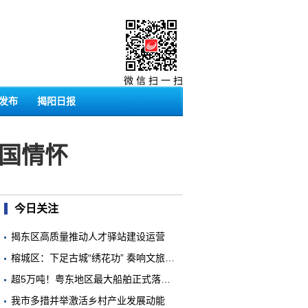
微 信 扫 一 扫
发布
揭阳日报
国情怀