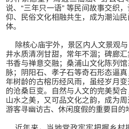
说、“三年只一语” 等民间故事交织
仰、民俗文化相融共生，成为潮汕民
体。
除核心庙宇外，景区内人文景观与
井水质清冽甘甜，常年不涸；碑廊汇
书香与禅意交融；桑浦山文化陈列馆
脉；阴阳石、孝子石等奇石形态逼真
年树龄的古榕历经风雨，虽经岁月变
的沧桑巨变。自然与人文的完美契合
山水之美，又可品文化之韵，成为周
游客寻幽访古、休闲度假的重要目的
近年来，当地党政牢牢把握乡村