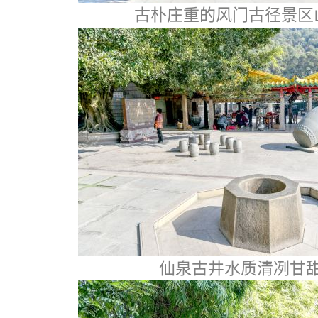
古朴庄重的风门古径景区
仙泉古井水质清冽甘