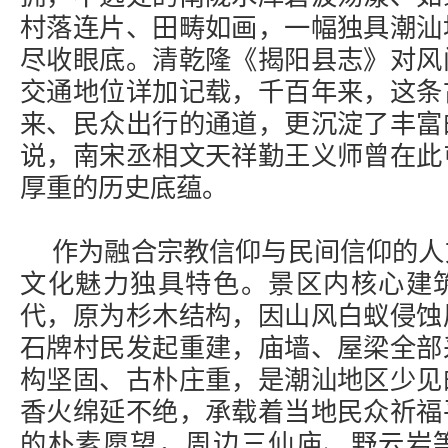
村落连片、田畴如画，一幅独具潮汕
尽收眼底。清乾隆《揭阳县志》对风
交通地位详加记载，千百年来，这条
来、民众出行的通道，更沉淀了丰富
说，南宋丞相文天祥勤王义师曾在此
厚重的历史底蕴。
作为融合宗教信仰与民间信仰的人
文化魅力独具特色。景区内核心建
代，原为杉木结构，因山风白蚁侵蚀
石牌村民发起重建，庙墙、屋梁全部
构坚固、古朴庄重，是潮汕地区少见
香火绵延不绝，承载着当地民众祈福
的朴素愿望，周边三仙庙、野云岩