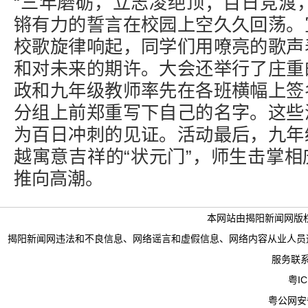
“三年磨砺，立志凌绝顶；百日竞渡
锵有力的誓言在校园上空久久回荡。
校歌旋律响起，同学们用嘹亮的歌声
和对未来的期许。大会还举行了庄重
政和九年级教师率先在各班横幅上签
分组上前郑重写下自己的名字。这些
为百日冲刺的见证。活动最后，九年
越寓意吉祥的“状元门”，师生击掌
推向高潮。
本网站由揭阳新闻网版
揭阳新闻网违法和不良信息、网络谣言和虚假信息、网络内容从业人员违法违规行为举
服务联系电
粤IC
粤公网安备 