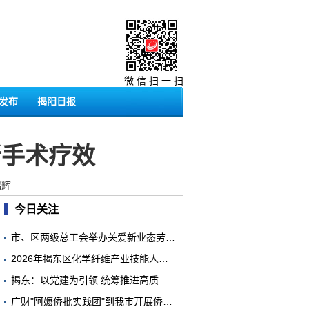
微 信 扫 一 扫
发布
揭阳日报
折手术疗效
鸿辉