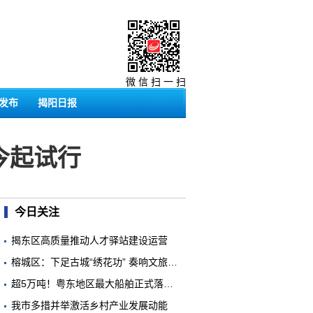
微 信 扫 一 扫
发布
揭阳日报
今起试行