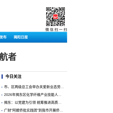
微 信 扫 一 扫
发布
揭阳日报
航者