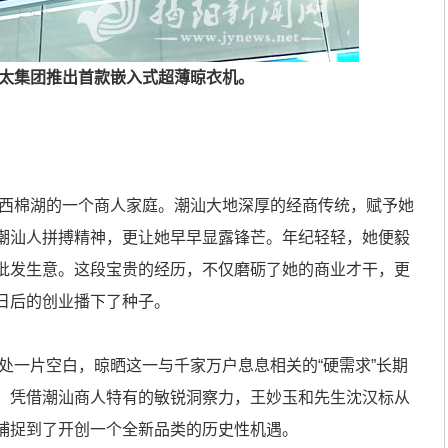
好太太集团推出首款嵌入式超薄晾衣机。
西棉湖的一个商人家庭。潮汕大地深厚的经商传统，赋予她
潮汕人拼搏精神，更让她早早显露锋芒。年纪轻轻，她便毅
批发生意。这段宝贵的经历，不仅磨砺了她的商业才干，更
日后的创业播下了种子。
处一片空白，晾晒这一与千家万户息息相关的“硬需求”长期
。凭借潮汕商人特有的敏锐洞察力，王妙玉和先生沈汉标从
捕捉到了开创一个全新品类的历史性机遇。