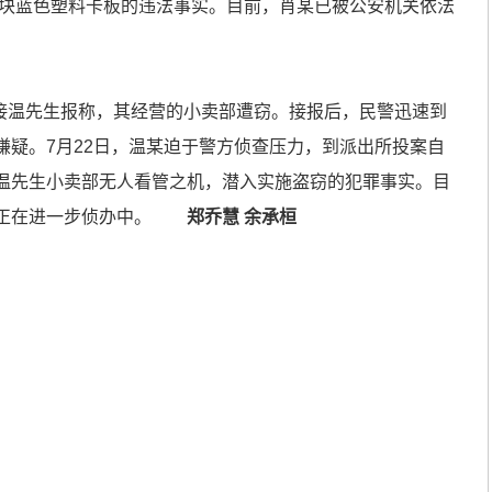
9块蓝色塑料卡板的违法事实。目前，肖某已被公安机关依法
接温先生报称，其经营的小卖部遭窃。接报后，民警迅速到
嫌疑。7月22日，温某迫于警方侦查压力，到派出所投案自
温先生小卖部无人看管之机，潜入实施盗窃的犯罪事实。目
件正在进一步侦办中。
郑乔慧 余承桓