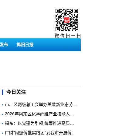
微 信 扫 一 扫
发布
揭阳日报