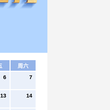
五
周六
6
7
13
14