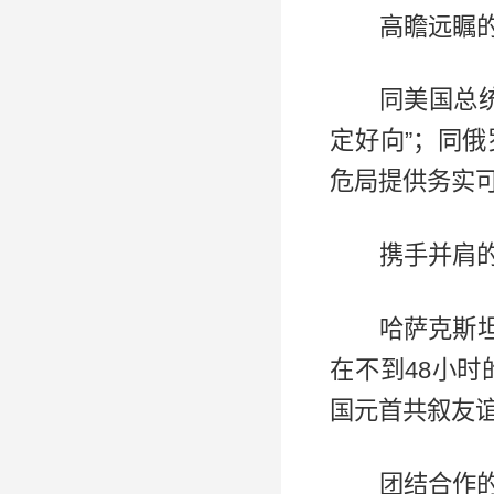
高瞻远瞩
同美国总
定好向”；同
危局提供务实
携手并肩
哈萨克斯
在不到48小
国元首共叙友
团结合作