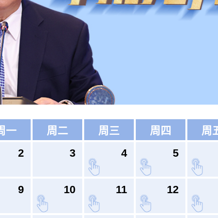
周一
周二
周三
周四
周
2
3
4
5
9
10
11
12