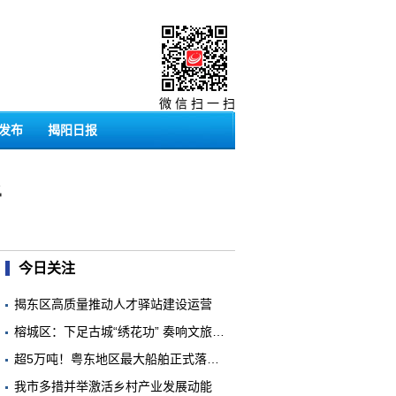
微 信 扫 一 扫
发布
揭阳日报
者