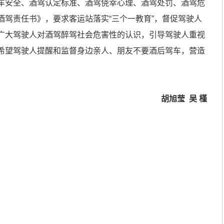
车安全、酒驾认定标准、酒驾侥幸心理、酒驾处罚、酒驾危
酒驾责任书》，要求客运站落实“三个一教育”，督促驾驶人
广大驾驶人对酒驾醉驾社会危害性的认识，引导驾驶人重视
希望驾驶人提醒和监督身边亲人、朋友不要酒后驾车，营造
胡旭莹 吴 槿