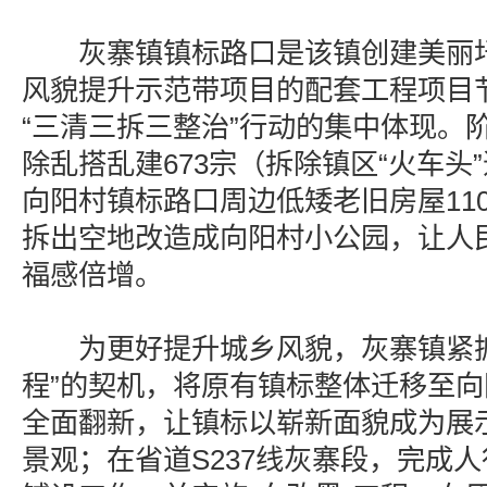
灰寨镇镇标路口是该镇创建美丽圩
风貌提升示范带项目的配套工程项目
“三清三拆三整治”行动的集中体现。
除乱搭乱建673宗（拆除镇区“火车头”
向阳村镇标路口周边低矮老旧房屋11
拆出空地改造成向阳村小公园，让人
福感倍增。
为更好提升城乡风貌，灰寨镇紧抓
程”的契机，将原有镇标整体迁移至
全面翻新，让镇标以崭新面貌成为展
景观；在省道S237线灰寨段，完成