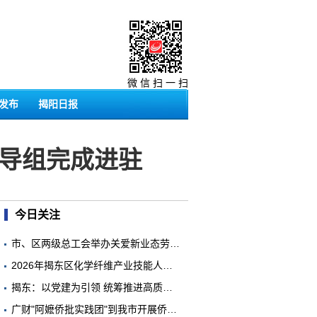
微 信 扫 一 扫
发布
揭阳日报
导组完成进驻