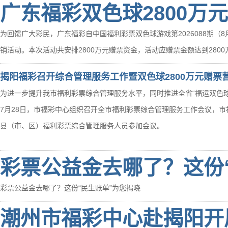
广东福彩双色球2800万
为回馈广大彩民，广东福彩自中国福利彩票双色球游戏第2026088期（
销活动。本次活动共安排2800万元赠票资金，活动应赠票金额达到280
揭阳福彩召开综合管理服务工作暨双色球2800万元赠票
为进一步提升我市福利彩票综合管理服务水平，同时推进全省“福运双色球
7月28日，市福彩中心组织召开全市福利彩票综合管理服务工作会议，
县（市、区）福利彩票综合管理服务人员参加会议。
彩票公益金去哪了？这份
彩票公益金去哪了？这份“民生账单”为您揭晓
潮州市福彩中心赴揭阳开