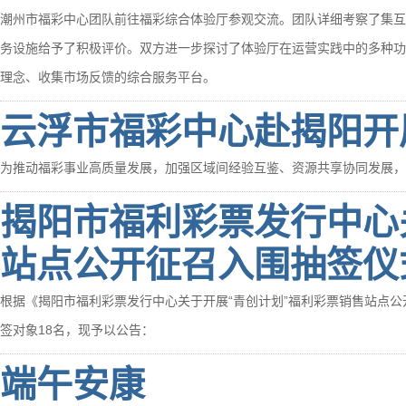
潮州市福彩中心团队前往福彩综合体验厅参观交流。团队详细考察了集互
务设施给予了积极评价。双方进一步探讨了体验厅在运营实践中的多种功
理念、收集市场反馈的综合服务平台。
云浮市福彩中心赴揭阳开
为推动福彩事业高质量发展，加强区域间经验互鉴、资源共享协同发展，
揭阳市福利彩票发行中心
站点公开征召入围抽签仪
根据《揭阳市福利彩票发行中心关于开展“青创计划”福利彩票销售站点
签对象18名，现予以公告：
端午安康