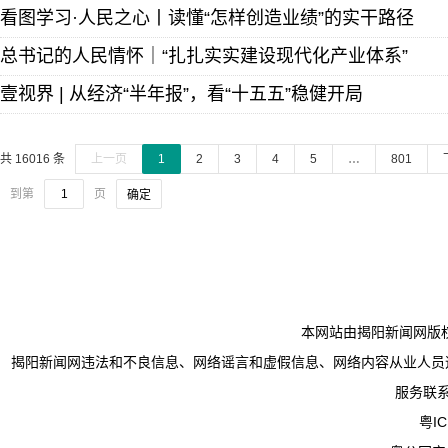
看图学习·人民之心丨读懂“怎样创造业绩”的实干路径
总书记的人民情怀｜“扎扎实实建设现代化产业体系”
壹视界 | 从经济“半年报”，看“十五五”稳健开局
共 16016 条
上一页
1
2
3
4
5
…
801
到第
页
确定
本网站由揭阳新闻网版
揭阳新闻网违法和不良信息、网络谣言和虚假信息、网络内容从业人员违法违规行为举
服务联系电
粤IC