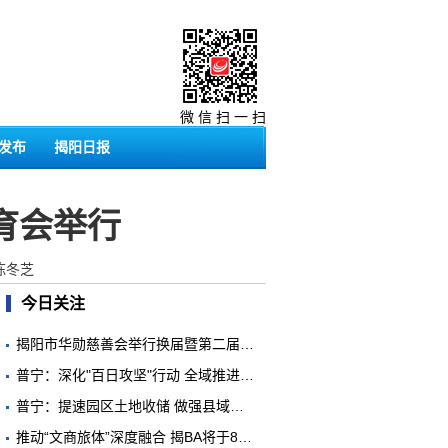
微 信 扫 一 扫
发布
揭阳日报
育会举行
 陈冬芝