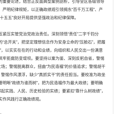
的重要论述，结合正反面典型案例剖析，引导全区各级领导
、严明纪律规矩，以正确政绩观引领揭东“百千万工程”、产
“十五五”良好开局提供坚强政治和纪律保障。
压实管党治党政治责任。深刻领悟“责任”二字千钧分
“总开关”，把坚定理想信念作为安身立命的“压舱石”，把履
子”，以实实在在的行动和业绩，向组织和人民交出一份满意
筑牢拒腐防变堤坝。要坚持以案为鉴、深刻反躬自省，警惕
立场；警惕脱离群众，扭曲“为民造福”的价值追求；警惕胡干
；警惕作风漂浮，缺少“真抓实干”的责任担当。要校准为政坐
要明晰“政绩为谁而树”，把为民造福作为最大政绩；要明确
得起实践、人民、历史检验的实绩；要紧扣“靠什么树政绩”，
实作风践行正确政绩观。