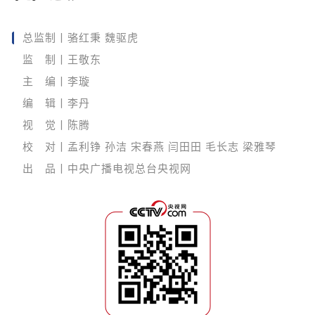
总监制丨骆红秉 魏驱虎
监 制丨王敬东
主 编丨李璇
编 辑丨李丹
视 觉丨陈腾
校 对丨孟利铮 孙洁 宋春燕 闫田田 毛长志 梁雅琴
出 品丨中央广播电视总台央视网