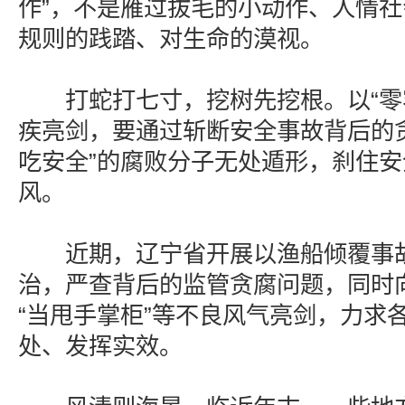
作”，不是雁过拔毛的小动作、人情
规则的践踏、对生命的漠视。
打蛇打七寸，挖树先挖根。以“零容
疾亮剑，要通过斩断安全事故背后的
吃安全”的腐败分子无处遁形，刹住
风。
近期，辽宁省开展以渔船倾覆事故
治，严查背后的监管贪腐问题，同时向“
“当甩手掌柜”等不良风气亮剑，力求
处、发挥实效。